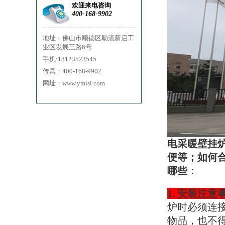
欢迎来电咨询
400-168-9902
地址：佛山市顺德区勒流新启工
业区发展三路6号
手机:18123523545
传真：400-168-9902
网址：www.ymisi.com
电采暖壁挂
便等；如何
哪些：
1.
安装注意
炉时必须连
物品，也不