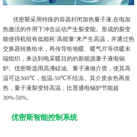
优密斯采用特殊的容器封闭加热量子液
,
在电加
热激活的作用下冲击运动产生裂变能。形成的裂变
能使得机组有低能耗
‘
高能量
’
来产生高温，并通过热
交换器转换给水，再传
导给地暖、暖气片等供暖末
端组织，来达到电采暖目的的新能源
量子液电锅
炉。优密斯选用高沸硅油、量子液做介质，使其高
温可达
300℃
，低温
-50℃
不结冻。其介质余热
再发
热，
量子液裂变转高温，比普通电锅炉节能超
30%-50%
。
优密斯智能控制系统