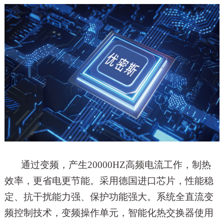
通过变频，产生
20000HZ
高频电流工作，制热
效率，更省电更节能。采用德国进口芯片，性能稳
定、抗干扰能力强、
保护功能强大。系统全直流变
频控制技术，变频操作
单
元，智能化热交换器使用